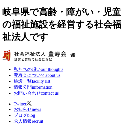
岐阜県で高齢・障がい・児童
の福祉施設を経営する社会福
祉法人です
私たちの想い
our thoughts
豊寿会について
about us
施設一覧
facility list
情報公開
information
お問い合わせ
contact us
Twitter
お知らせ
news
ブログ
blog
求人情報
recruit