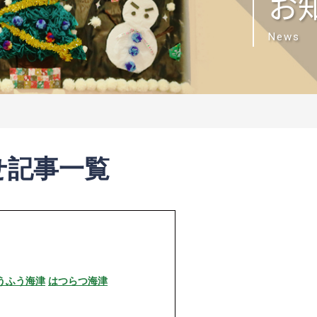
お
News
せ記事一覧
うふう海津
はつらつ海津