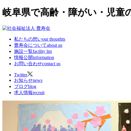
岐阜県で高齢・障がい・児童
私たちの想い
our thoughts
豊寿会について
about us
施設一覧
facility list
情報公開
information
お問い合わせ
contact us
Twitter
お知らせ
news
ブログ
blog
求人情報
recruit