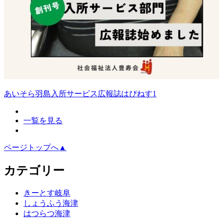
あいそら羽島入所サービス広報誌はぴねす1
一覧を見る
ページトップへ▲
カテゴリー
きーとす岐阜
しょうふう海津
はつらつ海津