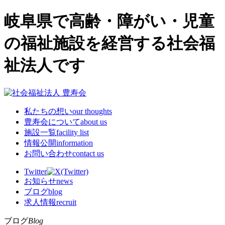
岐阜県で高齢・障がい・児童
の福祉施設を経営する社会福
祉法人です
私たちの想い
our thoughts
豊寿会について
about us
施設一覧
facility list
情報公開
information
お問い合わせ
contact us
Twitter
お知らせ
news
ブログ
blog
求人情報
recruit
ブログ
Blog