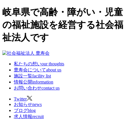
岐阜県で高齢・障がい・児童
の福祉施設を経営する社会福
祉法人です
私たちの想い
our thoughts
豊寿会について
about us
施設一覧
facility list
情報公開
information
お問い合わせ
contact us
Twitter
お知らせ
news
ブログ
blog
求人情報
recruit