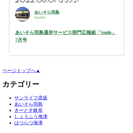
12:23:21
あいそら羽島
hasebe
あいそら羽島通所サービス部門広報紙「Smile」
7月号
ページトップへ▲
カテゴリー
サンライフ彦坂
あいそら羽島
きーとす岐阜
しょうふう海津
はつらつ海津