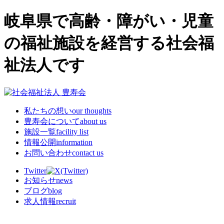
岐阜県で高齢・障がい・児童
の福祉施設を経営する社会福
祉法人です
私たちの想い
our thoughts
豊寿会について
about us
施設一覧
facility list
情報公開
information
お問い合わせ
contact us
Twitter
お知らせ
news
ブログ
blog
求人情報
recruit