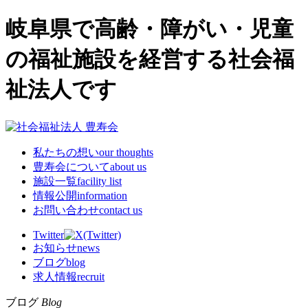
岐阜県で高齢・障がい・児童
の福祉施設を経営する社会福
祉法人です
私たちの想い
our thoughts
豊寿会について
about us
施設一覧
facility list
情報公開
information
お問い合わせ
contact us
Twitter
お知らせ
news
ブログ
blog
求人情報
recruit
ブログ
Blog