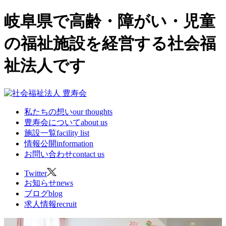
岐阜県で高齢・障がい・児童
の福祉施設を経営する社会福
祉法人です
私たちの想い
our thoughts
豊寿会について
about us
施設一覧
facility list
情報公開
information
お問い合わせ
contact us
Twitter
お知らせ
news
ブログ
blog
求人情報
recruit