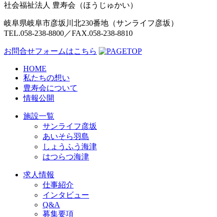
社会福祉法人 豊寿会
（ほうじゅかい）
岐阜県岐阜市彦坂川北230番地（サンライフ彦坂）
TEL.058-238-8800／FAX.058-238-8810
お問合せフォームはこちら
HOME
私たちの想い
豊寿会について
情報公開
施設一覧
サンライフ彦坂
あいそら羽島
しょうふう海津
はつらつ海津
求人情報
仕事紹介
インタビュー
Q&A
募集要項